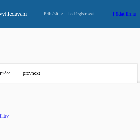
Vyhledávání
Přidat firmu
Přihlásit se
nebo
Registrovat
prev
next
práce
filtry