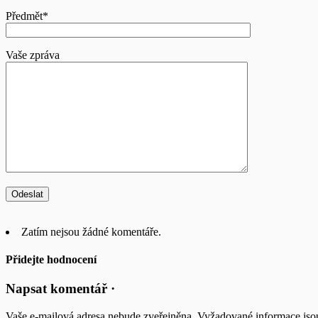
Předmět*
Vaše zpráva
Zatím nejsou žádné komentáře.
Přidejte hodnocení
Napsat komentář ·
Vaše e-mailová adresa nebude zveřejněna.
Vyžadované informace js