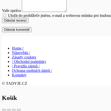
Vaše zpráva
Uložit do prohlížeče jméno, e-mail a webovou stránku pro budou
Odeslat recenzi
Home /
Nápověda /
Zásady cookies
/ Obchodní podmínky
/ Pravidla zápisů /
Ochrana osobních údajů /
Kontakty
© TADYJE.CZ
Košík