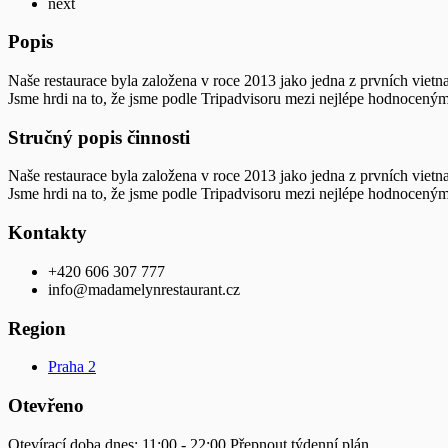
next
Popis
Naše restaurace byla založena v roce 2013 jako jedna z prvních vietn
Jsme hrdi na to, že jsme podle Tripadvisoru mezi nejlépe hodnoceným
Stručný popis činnosti
Naše restaurace byla založena v roce 2013 jako jedna z prvních vietn
Jsme hrdi na to, že jsme podle Tripadvisoru mezi nejlépe hodnoceným
Kontakty
+420 606 307 777
info@madamelynrestaurant.cz
Region
Praha 2
Otevřeno
Otevírací doba dnes:
11:00 - 22:00
Přepnout týdenní plán