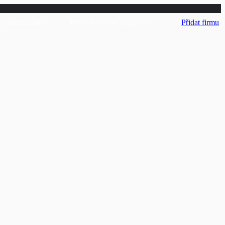
Vyhledávání
Přidat firmu
Přihlásit se
nebo
Registrovat