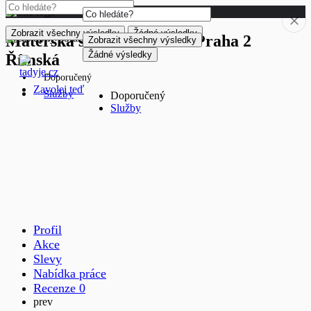
Zobrazit všechny výsledky
Žádné výsledky
Mateřská škola Čtyřlístek Praha 2
Zobrazit všechny výsledky
Žádné výsledky
Římská
Doporučený
Zavolej teď
Služby
Doporučený
Služby
Profil
Akce
Slevy
Nabídka práce
Recenze
0
prev