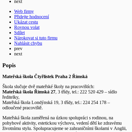
next
Web firmy
Přidejte hodnocení
Ukázat cestu
Rovnou volat
Sdílet
Nárokovat si tuto firmu
Nahlásit chybu
prev
next
Popis
Mateřská škola Čtyřlístek Praha 2 Římská
Škola slučuje dvě mateřské školy na pracovištích:
Mateřská škola Římská 27
, 3 třídy, tel.: 222 520 429 – sídlo
ředitelky,
Mateřská škola Londýnská 19, 3 třídy, tel.: 224 254 178 –
odloučené pracoviště.
Mateřská škola zaměřená na úzkou spolupráci s rodinou, na
pohybové aktivity, estetickou výchovu, vedení dětí ke zdravému
životnímu stylu. Spolupracujeme se zahraničními školami v Anglii,