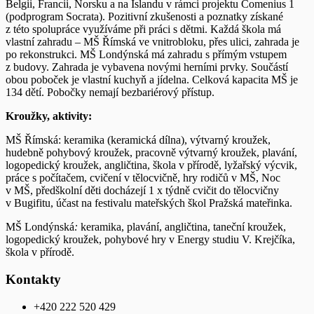
Belgii, Francii, Norsku a na Islandu v rámci projektu Comenius 1
(podprogram Socrata). Pozitivní zkušenosti a poznatky získané
z této spolupráce využíváme při práci s dětmi. Každá škola má
vlastní zahradu – MŠ Římská ve vnitrobloku, přes ulici, zahrada je
po rekonstrukci. MŠ Londýnská má zahradu s přímým vstupem
z budovy. Zahrada je vybavena novými herními prvky. Součástí
obou poboček je vlastní kuchyň a jídelna. Celková kapacita MŠ je
134 dětí. Pobočky nemají bezbariérový přístup.
Kroužky, aktivity:
MŠ Římská: keramika (keramická dílna), výtvarný kroužek,
hudebně pohybový kroužek, pracovně výtvarný kroužek, plavání,
logopedický kroužek, angličtina, škola v přírodě, lyžařský výcvik,
práce s počítačem, cvičení v tělocvičně, hry rodičů v MŠ, Noc
v MŠ, předškolní děti docházejí 1 x týdně cvičit do tělocvičny
v Bugifitu, účast na festivalu mateřských škol Pražská mateřinka.
MŠ Londýnská
:
keramika, plavání, angličtina, taneční kroužek,
logopedický kroužek, pohybové hry v Energy studiu V. Krejčíka,
škola v přírodě.
Kontakty
+420 222 520 429