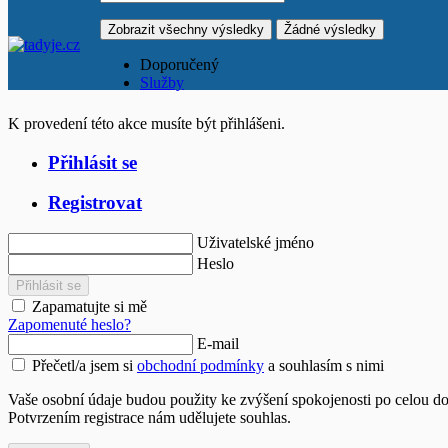
Zobrazit všechny výsledky
Žádné výsledky
Doporučený
Služby
K provedení této akce musíte být přihlášeni.
Přihlásit se
Registrovat
Uživatelské jméno
Heslo
Přihlásit se
Zapamatujte si mě
Zapomenuté heslo?
E-mail
Přečetl/a jsem si
obchodní podmínky
a souhlasím s nimi
Vaše osobní údaje budou použity ke zvýšení spokojenosti po celou d
Potvrzením registrace nám udělujete souhlas.