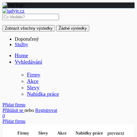
Zobrazit všechny výsledky
Žádné výsledky
Doporučený
Služby
Home
Vyhledávání
Firmy
Akce
Slevy
Nabídka práce
Přidat firmu
Přihlásit se
nebo
Registrovat
0
Přidat firmu
prev
next
Firmy
Slevy
Akce
Nabídky práce