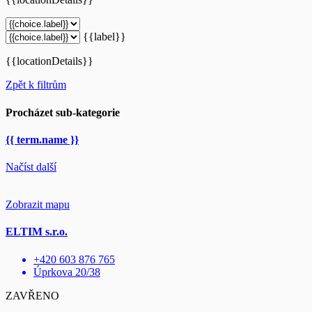
{{label}}
{{locationDetails}}
Zpět k filtrům
Procházet sub-kategorie
{{ term.name }}
Načíst další
Zobrazit mapu
ELTIM s.r.o.
+420 603 876 765
Úprkova 20/38
ZAVŘENO