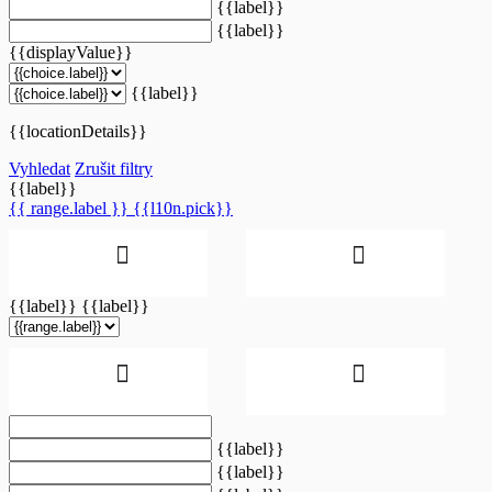
{{label}}
{{label}}
{{displayValue}}
{{label}}
{{locationDetails}}
Vyhledat
Zrušit filtry
{{label}}
{{ range.label }}
{{l10n.pick}}
{{label}}
{{label}}
{{label}}
{{label}}