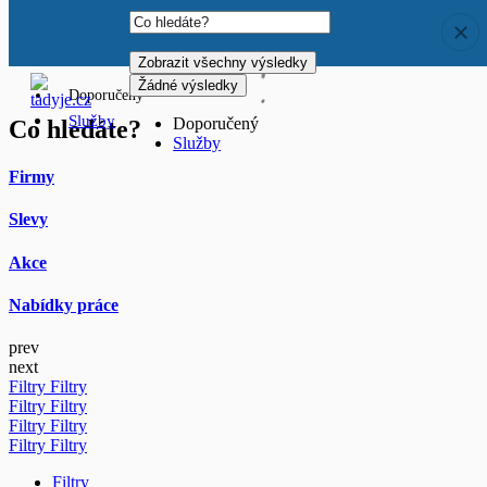
Zobrazit všechny výsledky
Žádné výsledky
Zobrazit všechny výsledky
Žádné výsledky
Doporučený
Služby
Doporučený
Co hledáte?
Služby
Firmy
Slevy
Akce
Nabídky práce
prev
next
Filtry
Filtry
Filtry
Filtry
Filtry
Filtry
Filtry
Filtry
Filtry