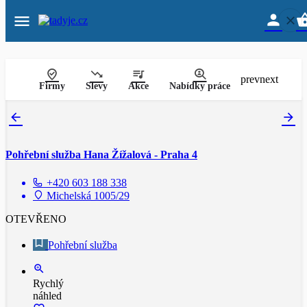
prev
next
Firmy
Slevy
Akce
Nabídky práce
Pohřební služba Hana Žížalová - Praha 4
+420 603 188 338
Michelská 1005/29
OTEVŘENO
Pohřební služba
Rychlý
náhled