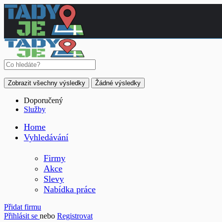
Zobrazit všechny výsledky
Žádné výsledky
Doporučený
Služby
Home
Vyhledávání
Firmy
Akce
Slevy
Nabídka práce
Přidat firmu
Přihlásit se
nebo
Registrovat