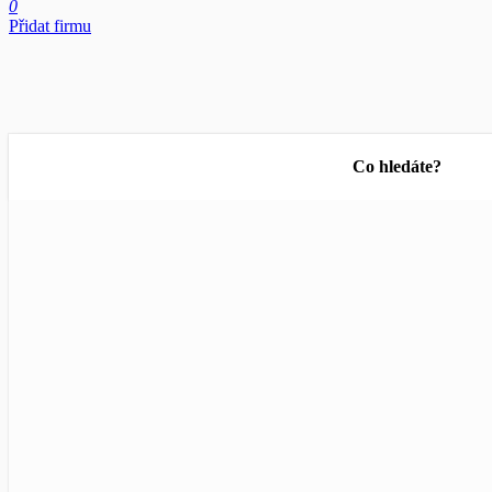
0
Přidat firmu
Co hledáte?
Filtry
Kategorie
Opr
Filtry
Kategorie
Filtry
Kategorie
ZA
Filtry
Obor činnosti