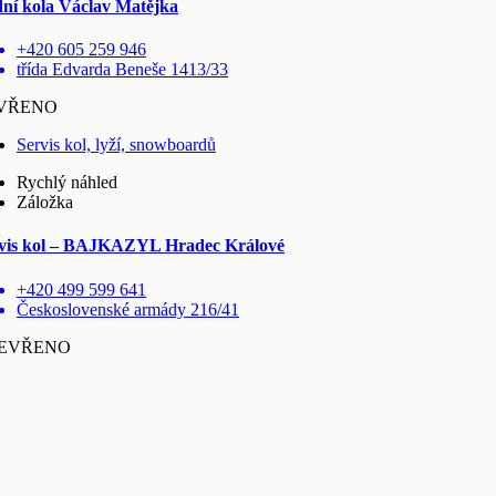
dní kola Václav Matějka
+420 605 259 946
třída Edvarda Beneše 1413/33
VŘENO
Servis kol, lyží, snowboardů
Rychlý náhled
Záložka
vis kol – BAJKAZYL Hradec Králové
+420 499 599 641
Československé armády 216/41
EVŘENO
Servis kol, lyží, snowboardů
Rychlý náhled
Záložka
PO BIKE prodej a servis jízdních kol Praha 4