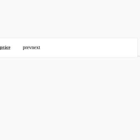
prev
next
práce