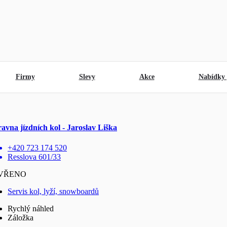
Firmy
Slevy
Akce
Nabídky 
avna jízdních kol - Jaroslav Liška
+420 723 174 520
Resslova 601/33
VŘENO
Servis kol, lyží, snowboardů
Rychlý náhled
Záložka