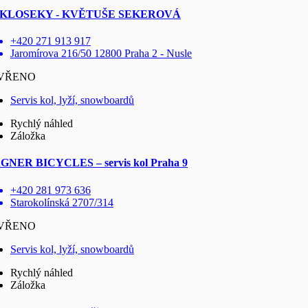
KLOSEKY - KVĚTUŠE SEKEROVÁ
+420 271 913 917
Jaromírova 216/50 12800 Praha 2 - Nusle
VŘENO
Servis kol, lyží, snowboardů
Rychlý náhled
Záložka
NER BICYCLES – servis kol Praha 9
+420 281 973 636
Starokolínská 2707/314
VŘENO
Servis kol, lyží, snowboardů
Rychlý náhled
Záložka