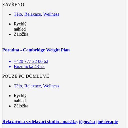
ZAVŘENO
Tělo, Relaxace, Wellness
Rychlý
náhled
Záložka
Poradna - Cambridge Weight Plan
+420 777 22 00 62
Buzulucká 431/2
POUZE PO DOMLUVĚ
Tělo, Relaxace, Wellness
Rychlý
náhled
Záložka
Relaxační a vzdělávací studio - masáže, jógové a jiné terapie