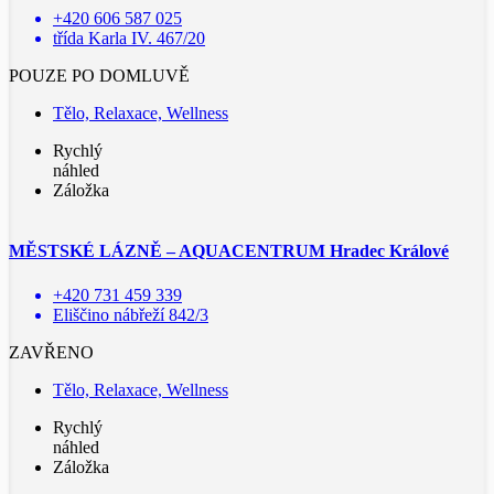
+420 606 587 025
třída Karla IV. 467/20
POUZE PO DOMLUVĚ
Tělo, Relaxace, Wellness
Rychlý
náhled
Záložka
MĚSTSKÉ LÁZNĚ – AQUACENTRUM Hradec Králové
+420 731 459 339
Eliščino nábřeží 842/3
ZAVŘENO
Tělo, Relaxace, Wellness
Rychlý
náhled
Záložka