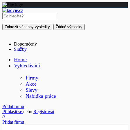
Zobrazit všechny výsledky
Žádné výsledky
Doporučený
Služby
Home
Vyhledávání
Firmy
Akce
Slevy
Nabídka práce
Přidat firmu
Přihlásit se
nebo
Registrovat
0
Přidat firmu