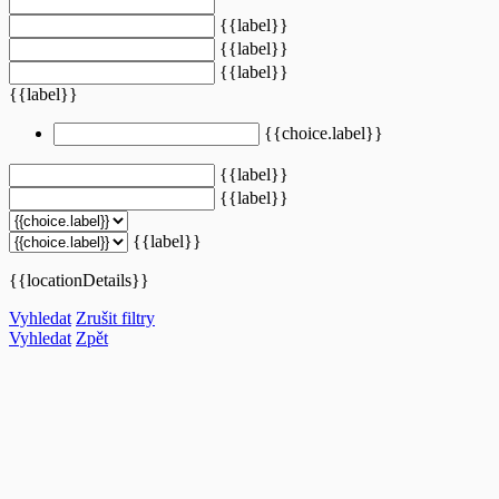
{{label}}
{{label}}
{{label}}
{{label}}
{{choice.label}}
{{label}}
{{label}}
{{label}}
{{locationDetails}}
Vyhledat
Zrušit filtry
Vyhledat
Zpět