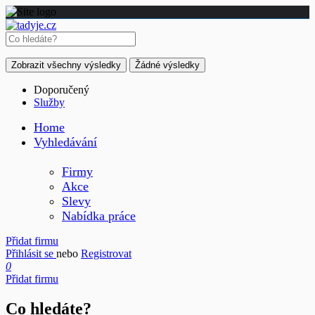
Zobrazit všechny výsledky
Žádné výsledky
Doporučený
Služby
Home
Vyhledávání
Firmy
Akce
Slevy
Nabídka práce
Přidat firmu
Přihlásit se
nebo
Registrovat
0
Přidat firmu
Co hledáte?