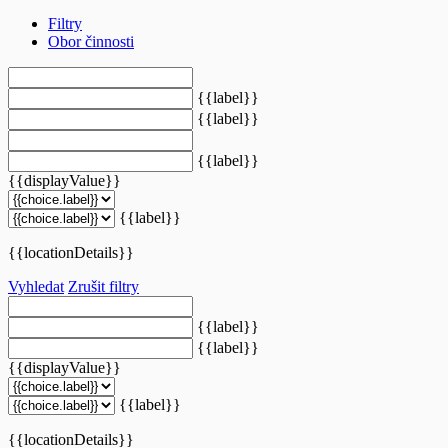
Filtry
Obor činnosti
{{label}}
{{label}}
{{label}}
{{displayValue}}
{{label}}
{{locationDetails}}
Vyhledat
Zrušit filtry
{{label}}
{{label}}
{{displayValue}}
{{label}}
{{locationDetails}}