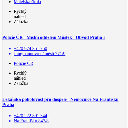
Mateřská škola
Rychlý
náhled
Záložka
Policie ČR - Místní oddělení Můstek - Obvod Praha I
+420 974 851 750
Jungmannovo náměstí 771/9
Policie ČR
Rychlý
náhled
Záložka
Lékařská pohotovost pro dospělé - Nemocnice Na Františku
Praha
+420 222 801 344
Na Františku 847/8