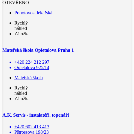
OTEVŘENO
Pohotovost lékařská
Rychlý
náhled
Záložka
Mateřská škola Opletalova Praha 1
+420 224 212 297
Opletalova 925/14
Mateřská škola
Rychlý
náhled
Záložka
A.K. Servis - instalatéři, topenáři
+420 602 413 413
Pštrossova 198/23