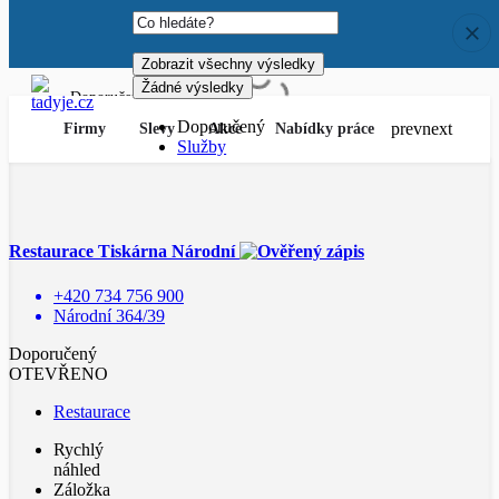
Zobrazit všechny výsledky
Žádné výsledky
Zobrazit všechny výsledky
Žádné výsledky
Doporučený
Služby
Doporučený
prev
next
Firmy
Slevy
Akce
Nabídky práce
Služby
Restaurace Tiskárna Národní
+420 734 756 900
Národní 364/39
Doporučený
OTEVŘENO
Restaurace
Rychlý
náhled
Záložka