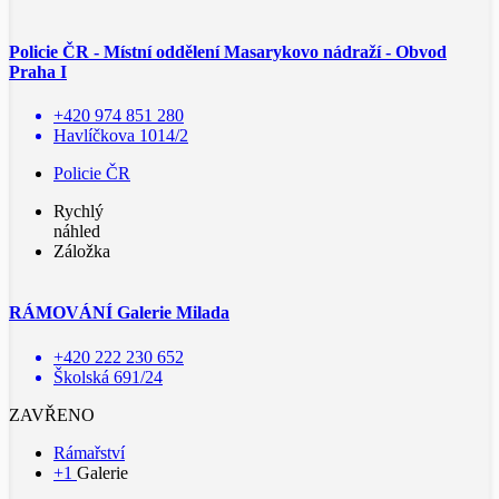
Policie ČR - Místní oddělení Masarykovo nádraží - Obvod
Praha I
+420 974 851 280
Havlíčkova 1014/2
Policie ČR
Rychlý
náhled
Záložka
RÁMOVÁNÍ Galerie Milada
+420 222 230 652
Školská 691/24
ZAVŘENO
Rámařství
+1
Galerie