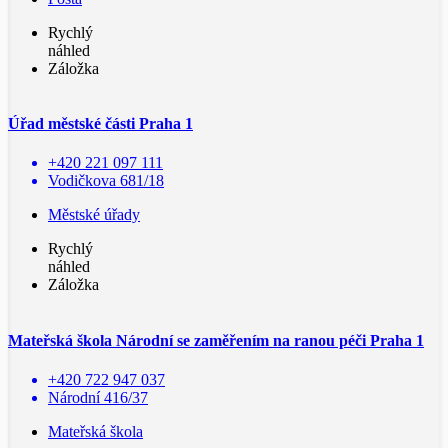
Rychlý
náhled
Záložka
Úřad městské části Praha 1
+420 221 097 111
Vodičkova 681/18
Městské úřady
Rychlý
náhled
Záložka
Mateřská škola Národní se zaměřením na ranou péči Praha 1
+420 722 947 037
Národní 416/37
Mateřská škola