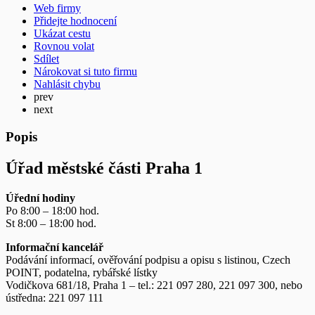
Web firmy
Přidejte hodnocení
Ukázat cestu
Rovnou volat
Sdílet
Nárokovat si tuto firmu
Nahlásit chybu
prev
next
Popis
Úřad městské části Praha 1
Úřední hodiny
Po 8:00 – 18:00 hod.
St 8:00 – 18:00 hod.
Informační kancelář
Podávání informací, ověřování podpisu a opisu s listinou, Czech
POINT, podatelna, rybářské lístky
Vodičkova 681/18, Praha 1 – tel.: 221 097 280, 221 097 300, nebo
ústředna: 221 097 111