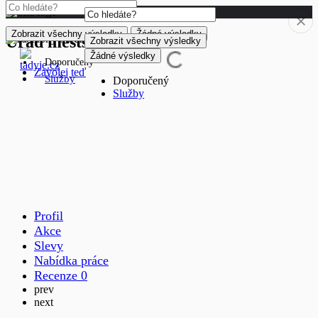
Zobrazit všechny výsledky
Žádné výsledky
Úřad městské části Praha 1
Zobrazit všechny výsledky
Žádné výsledky
Doporučený
Zavolej teď
Služby
Doporučený
Služby
Profil
Akce
Slevy
Nabídka práce
Recenze
0
prev
next