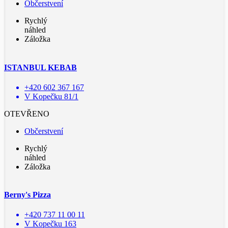
Občerstvení
Rychlý
náhled
Záložka
ISTANBUL KEBAB
+420 602 367 167
V Kopečku 81/1
OTEVŘENO
Občerstvení
Rychlý
náhled
Záložka
Berny's Pizza
+420 737 11 00 11
V Kopečku 163