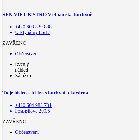
SEN VIET BISTRO Vietnamská kuchyně
+420 608 839 888
U Plynárny 85/17
ZAVŘENO
Občerstvení
Rychlý
náhled
Záložka
To je bistro – bistro s kuchyní a kavárna
+420 604 988 731
Pospíšilova 299/5
ZAVŘENO
Občerstvení