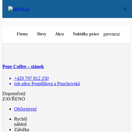
prev
next
Firmy
Slevy
Akce
Nabídky práce
Pepe Coffee – stánek
+420 797 812 250
roh ulice Pospíšilova a Pouchovská
Doporučený
ZAVŘENO
Občerstvení
Rychlý
náhled
Záložka