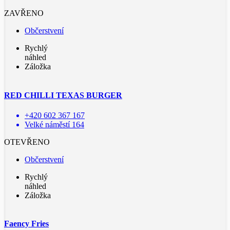
ZAVŘENO
Občerstvení
Rychlý
náhled
Záložka
RED CHILLI TEXAS BURGER
+420 602 367 167
Velké náměstí 164
OTEVŘENO
Občerstvení
Rychlý
náhled
Záložka
Faency Fries