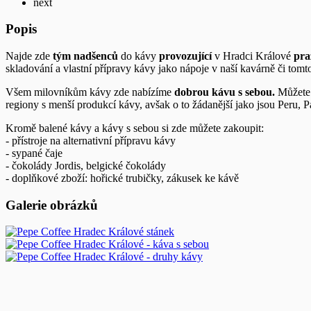
next
Popis
Najde zde
tým nadšenců
do kávy
provozující
v Hradci Králové
pra
skladování a vlastní přípravy kávy jako nápoje v naší kavárně či tomt
Všem milovníkům kávy zde nabízíme
dobrou
kávu s sebou.
Můžete 
regiony s menší produkcí kávy, avšak o to žádanější jako jsou Peru,
Kromě balené kávy a kávy s sebou si zde můžete zakoupit:
- přístroje na alternativní přípravu kávy
- sypané čaje
- čokolády Jordis, belgické čokolády
- doplňkové zboží: hořické trubičky, zákusek ke kávě
Galerie obrázků