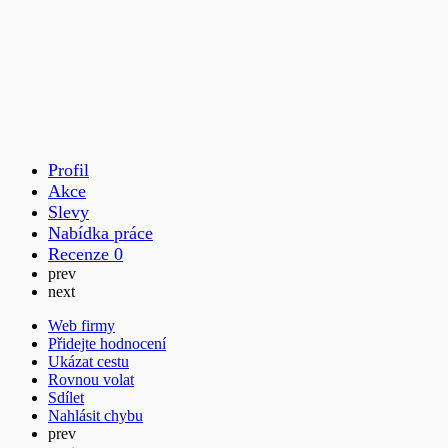
Profil
Akce
Slevy
Nabídka práce
Recenze
0
prev
next
Web firmy
Přidejte hodnocení
Ukázat cestu
Rovnou volat
Sdílet
Nahlásit chybu
prev