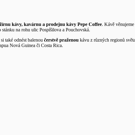
žírnu kávy, kavárnu a prodejnu kávy Pepe Coffee
. Kávě věnujeme m
o stánku na rohu ulic Pospíšilova a Pouchovská.
si také odnést balenou
čerstvě praženou
kávu z různých regionů světa 
 Papua Nová Guinea či Costa Rica.