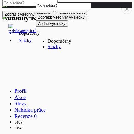
Zobrazit všechny výsledky
Žádné výsledky
Autodíly Krč
Zobrazit všechny výsledky
Žádné výsledky
Zavolej teď
Doporučený
Služby
Doporučený
Služby
Profil
Akce
Slevy
Nabídka práce
Recenze
0
prev
next