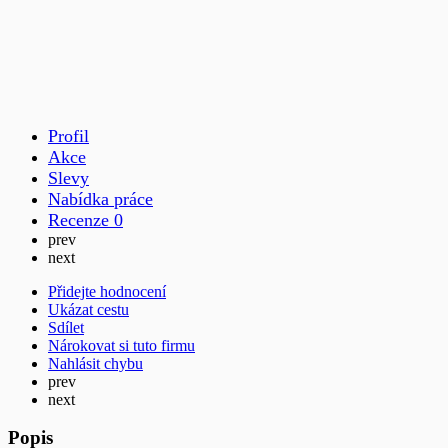
Profil
Akce
Slevy
Nabídka práce
Recenze
0
prev
next
Přidejte hodnocení
Ukázat cestu
Sdílet
Nárokovat si tuto firmu
Nahlásit chybu
prev
next
Popis