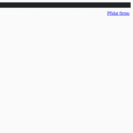
Vyhledávání
Přidat firmu
Přihlásit se
nebo
Registrovat