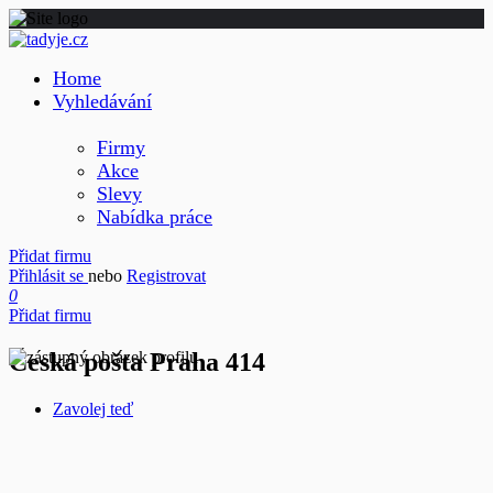
Home
Vyhledávání
Firmy
Akce
Slevy
Nabídka práce
Přidat firmu
Přihlásit se
nebo
Registrovat
0
Přidat firmu
Česká pošta Praha 414
Zavolej teď