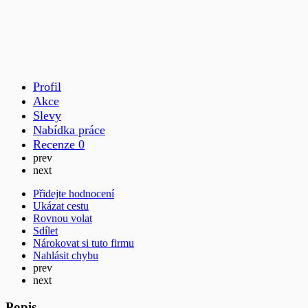
Profil
Akce
Slevy
Nabídka práce
Recenze
0
prev
next
Přidejte hodnocení
Ukázat cestu
Rovnou volat
Sdílet
Nárokovat si tuto firmu
Nahlásit chybu
prev
next
Popis