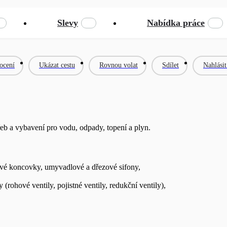
Slevy
Nabídka práce
ocení
Ukázat cestu
Rovnou volat
Sdílet
Nahlási
eb a vybavení pro vodu, odpady, topení a plyn.
hové koncovky, umyvadlové a dřezové sifony,
 (rohové ventily, pojistné ventily, redukční ventily),