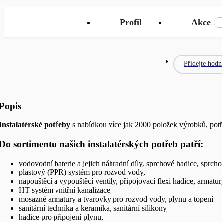
Profil
Akce
Přidejte hodn
Popis
Instalatérské potřeby
s nabídkou více jak 2000 položek výrobků, potř
Do sortimentu našich instalatérských potřeb patří:
vodovodní baterie a jejich náhradní díly, sprchové hadice, sprc
plastový (PPR) systém pro rozvod vody,
napouštěcí a vypouštěcí ventily, připojovací flexi hadice, armatury
HT systém vnitřní kanalizace,
mosazné armatury a tvarovky pro rozvod vody, plynu a topení
sanitární technika a keramika, sanitární silikony,
hadice pro připojení plynu,