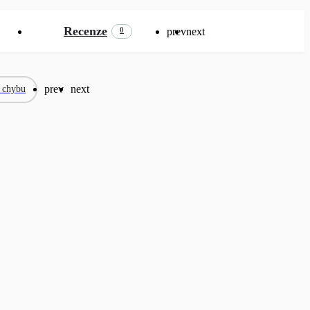
Recenze
prev
next
0
prev
next
t chybu