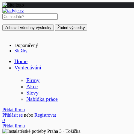
Zobrazit všechny výsledky
Žádné výsledky
Doporučený
Služby
Home
Vyhledávání
Firmy
Akce
Slevy
Nabídka práce
Přidat firmu
Přihlásit se
nebo
Registrovat
0
Přidat firmu