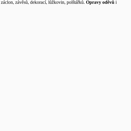
í záclon, závěsů, dekorací, lůžkovin, polštářků.
Opravy oděvů
i