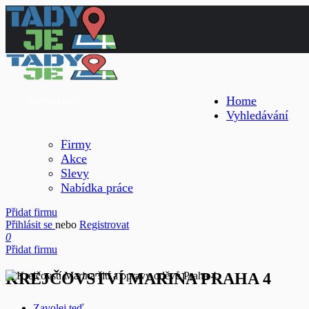
Home
Vyhledávání
Firmy
Akce
Slevy
Nabídka práce
Přidat firmu
Přihlásit se
nebo
Registrovat
0
Přidat firmu
KREJČOVSTVÍ MARINA PRAHA 4
Zavolej teď