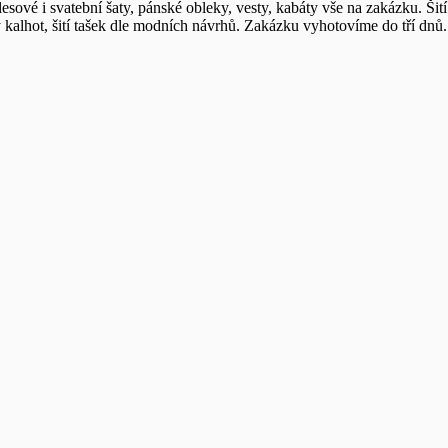
lesové i svatební šaty, pánské obleky, vesty, kabáty vše na zakázku. Šit
kalhot, šití tašek dle modních návrhů. Zakázku vyhotovíme do tří dnů.