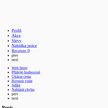
Profil
Akce
Slevy
Nabídka práce
Recenze
0
prev
next
Web firmy
Přidejte hodnocení
Ukázat cestu
Rovnou volat
Sdílet
Nahlásit chybu
prev
next
Popis