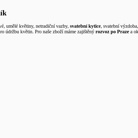
ík
vé, umělé květiny, netradiční vazby,
svatební kytice
, svatební výzdoba
pro údržbu květin. Pro naše zboží máme zajištěný
rozvoz po Praze
a ok