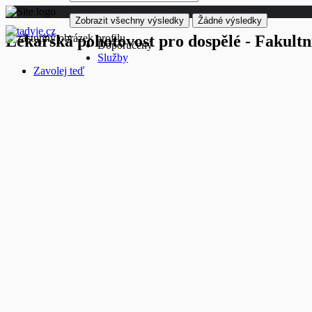
Zobrazit všechny výsledky
Žádné výsledky
Lékařská pohotovost pro dospělé - Fakult
Doporučený
Služby
Zavolej teď