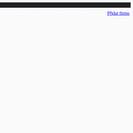
Vyhledávání
Přidat firmu
Přihlásit se
nebo
Registrovat