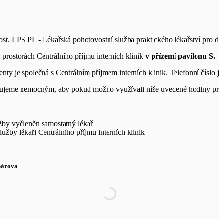
t. LPS PL - Lékařská pohotovostní služba praktického lékařství pro d
prostorách Centrálního příjmu interních klinik
v přízemí pavilonu S.
y je společná s Centrálním příjmem interních klinik. Telefonní číslo 
ručujeme nemocným, aby pokud možno využívali níže uvedené hodiny pr
užby vyčleněn samostatný lékař
žby lékaři Centrálního příjmu interních klinik
bárova