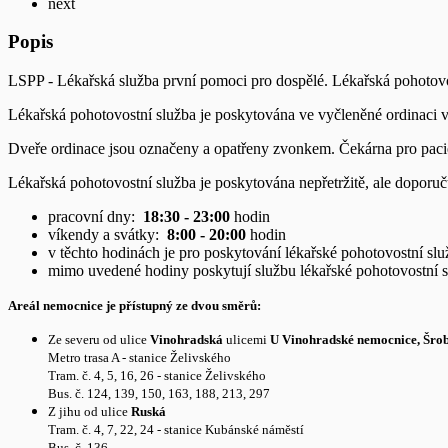
next
Popis
LSPP - Lékařská služba první pomoci pro dospělé. Lékařská pohotovos
Lékařská pohotovostní služba je poskytována ve vyčleněné ordinaci v 
Dveře ordinace jsou označeny a opatřeny zvonkem. Čekárna pro pacient
Lékařská pohotovostní služba je poskytována nepřetržitě, ale dopo
pracovní dny:
18:30 - 23:00
hodin
víkendy a svátky:
8:00 - 20:00
hodin
v těchto hodinách je pro poskytování lékařské pohotovostní sl
mimo uvedené hodiny poskytují službu lékařské pohotovostní slu
Areál nemocnice je přístupný ze dvou směrů:
Ze severu od ulice
Vinohradská
ulicemi
U Vinohradské nemocnice,
Šro
Metro trasa A - stanice Želivského
Tram. č. 4, 5, 16, 26 - stanice Želivského
Bus. č. 124, 139, 150, 163, 188, 213, 297
Z jihu od ulice
Ruská
Tram. č. 4, 7, 22, 24 - stanice Kubánské náměstí
Bus. č. 136