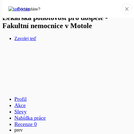
Lékařská pohotovost pro dospělé -
Fakultní nemocnice v Motole
Zavolej teď
Profil
Akce
Slevy
Nabídka práce
Recenze
0
prev