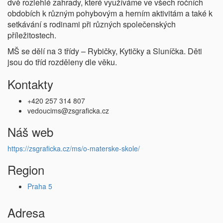
dvě rozlehlé zahrady, které využíváme ve všech ročních
obdobích k různým pohybovým a herním aktivitám a také k
setkávání s rodinami při různých společenských
příležitostech.
MŠ se dělí na 3 třídy – Rybičky, Kytičky a Sluníčka. Děti
jsou do tříd rozděleny dle věku.
Kontakty
+420 257 314 807
vedoucims@zsgraficka.cz
Náš web
https://zsgraficka.cz/ms/o-materske-skole/
Region
Praha 5
Adresa