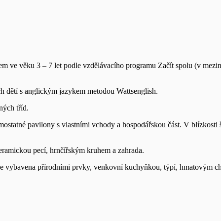
tem ve věku 3 – 7 let podle vzdělávacího programu Začít spolu (v mezin
h dětí s anglickým jazykem metodou Wattsenglish.
ných tříd.
ostatné pavilony s vlastními vchody a hospodářskou část. V blízkosti š
 keramickou pecí, hrnčířským kruhem a zahrada.
 je vybavena přírodními prvky, venkovní kuchyňkou, týpí, hmatovým c