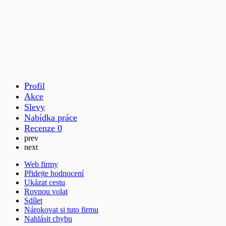
Profil
Akce
Slevy
Nabídka práce
Recenze
0
prev
next
Web firmy
Přidejte hodnocení
Ukázat cestu
Rovnou volat
Sdílet
Nárokovat si tuto firmu
Nahlásit chybu