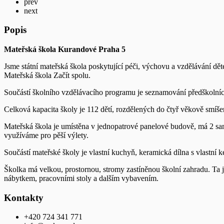
prev
next
Popis
Mateřská škola Kurandové Praha 5
Jsme státní mateřská škola poskytující péči, výchovu a vzdělávání dě
Mateřská škola Začít spolu.
Součástí školního vzdělávacího programu je seznamování předškolníc
Celková kapacita školy je 112 dětí, rozdělených do čtyř věkově smíše
Mateřská škola je umístěna v jednopatrové panelové budově, má 2 sam
využíváme pro pěší výlety.
Součástí mateřské školy je vlastní kuchyň, keramická dílna s vlastní
Školka má velkou, prostornou, stromy zastíněnou školní zahradu. Ta
nábytkem, pracovními stoly a dalším vybavením.
Kontakty
+420 724 341 771