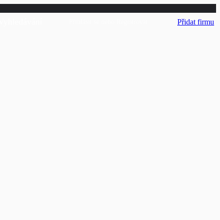
Vyhledávání
Přidat firmu
Přihlásit se
nebo
Registrovat