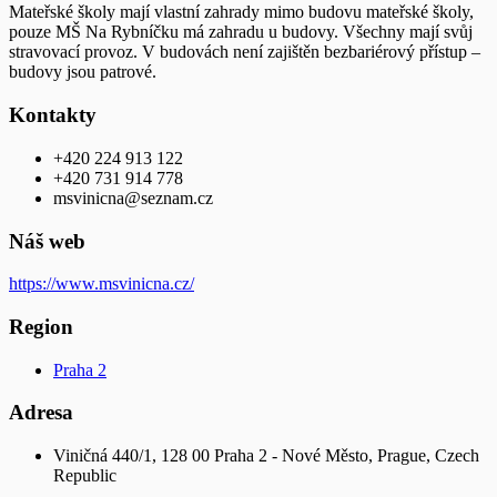
Mateřské školy mají vlastní zahrady mimo budovu mateřské školy,
pouze MŠ Na Rybníčku má zahradu u budovy. Všechny mají svůj
stravovací provoz. V budovách není zajištěn bezbariérový přístup –
budovy jsou patrové.
Kontakty
+420 224 913 122
+420 731 914 778
msvinicna@seznam.cz
Náš web
https://www.msvinicna.cz/
Region
Praha 2
Adresa
Viničná 440/1, 128 00 Praha 2 - Nové Město, Prague, Czech
Republic