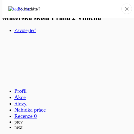
Mateřská škola Praha 2 Viničná
Zavolej teď
Profil
Akce
Slevy
Nabídka práce
Recenze
0
prev
next