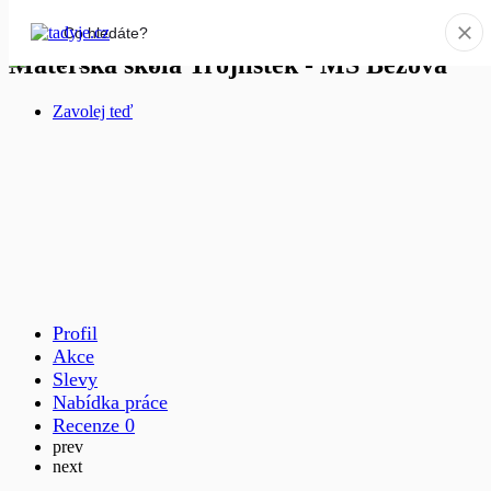
Mateřská škola Trojlístek - MŠ Bezová
Zavolej teď
Profil
Akce
Slevy
Nabídka práce
Recenze
0
prev
next