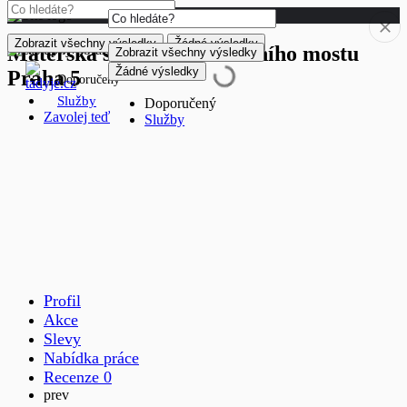
Zobrazit všechny výsledky
Žádné výsledky
Mateřská škola U Železničního mostu
Zobrazit všechny výsledky
Žádné výsledky
Praha 5
Doporučený
Služby
Doporučený
Zavolej teď
Služby
Profil
Akce
Slevy
Nabídka práce
Recenze
0
prev