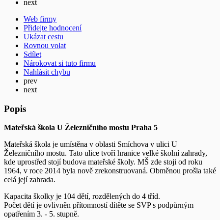
next
Web firmy
Přidejte hodnocení
Ukázat cestu
Rovnou volat
Sdílet
Nárokovat si tuto firmu
Nahlásit chybu
prev
next
Popis
Mateřská škola U Železničního mostu Praha 5
Mateřská škola je umístěna v oblasti Smíchova v ulici U
Železničního mostu. Tato ulice tvoří hranice velké školní zahrady,
kde uprostřed stojí budova mateřské školy. MŠ zde stoji od roku
1964, v roce 2014 byla nově zrekonstruovaná. Obměnou prošla také
celá její zahrada.
Kapacita školky je 104 dětí, rozdělených do 4 tříd.
Počet dětí je ovlivněn přítomností dítěte se SVP s podpůrným
opatřením 3. - 5. stupně.