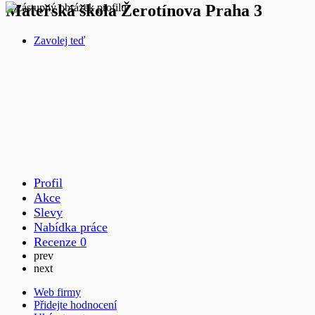
Mateřská škola Žerotínova Praha 3
Zavolej teď
Profil
Akce
Slevy
Nabídka práce
Recenze
0
prev
next
Web firmy
Přidejte hodnocení