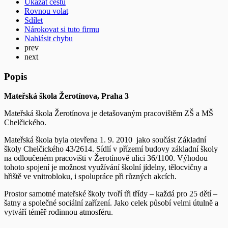
Ukázat cestu
Rovnou volat
Sdílet
Nárokovat si tuto firmu
Nahlásit chybu
prev
next
Popis
Mateřská škola Žerotínova, Praha 3
Mateřská škola Žerotínova je detašovaným pracovištěm ZŠ a MŠ
Chelčického.
Mateřská škola byla otevřena 1. 9. 2010 jako součást Základní
školy Chelčického 43/2614. Sídlí v přízemí budovy základní školy
na odloučeném pracovišti v Žerotínově ulici 36/1100. Výhodou
tohoto spojení je možnost využívání školní jídelny, tělocvičny a
hřiště ve vnitrobloku, i spolupráce při různých akcích.
Prostor samotné mateřské školy tvoří tři třídy – každá pro 25 dětí –
šatny a společné sociální zařízení. Jako celek působí velmi útulně a
vytváří téměř rodinnou atmosféru.