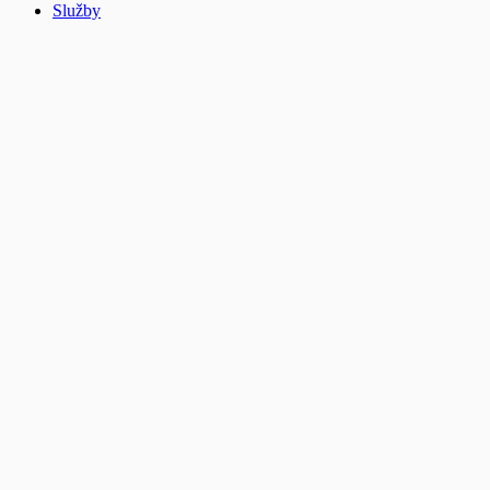
Služby
Kopírovat odkaz