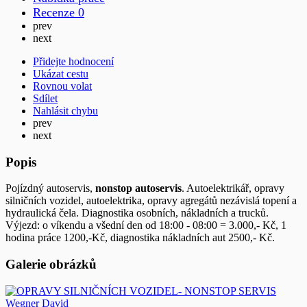
Recenze
0
prev
next
Přidejte hodnocení
Ukázat cestu
Rovnou volat
Sdílet
Nahlásit chybu
prev
next
Popis
Pojízdný autoservis,
nonstop autoservis
. Autoelektrikář, opravy
silničních vozidel, autoelektrika, opravy agregátů nezávislá topení a
hydraulická čela. Diagnostika osobních, nákladních a trucků.
Výjezd: o víkendu a všední den od 18:00 - 08:00 = 3.000,- Kč, 1
hodina práce 1200,-Kč, diagnostika nákladních aut 2500,- Kč.
Galerie obrázků