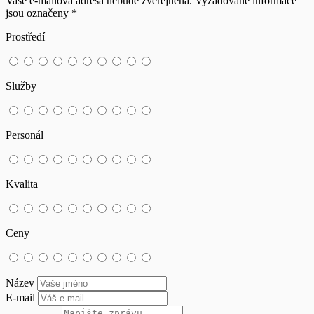
Vaše e-mailová adresa nebude zveřejněna.
Vyžadované informace
jsou označeny
*
Prostředí
Služby
Personál
Kvalita
Ceny
Název
E-mail