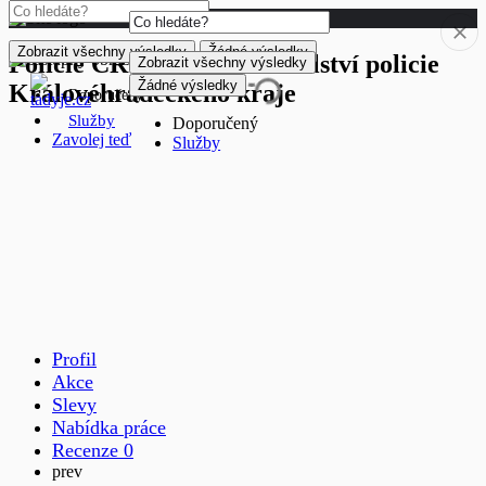
Zobrazit všechny výsledky
Žádné výsledky
Policie ČR - Krajské ředitelství policie
Zobrazit všechny výsledky
Žádné výsledky
Královéhradeckého kraje
Doporučený
Služby
Doporučený
Zavolej teď
Služby
Profil
Akce
Slevy
Nabídka práce
Recenze
0
prev