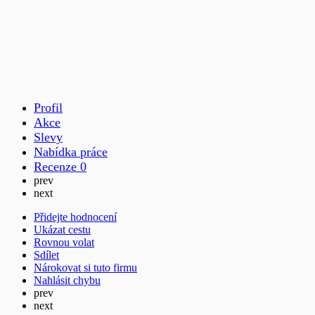
Profil
Akce
Slevy
Nabídka práce
Recenze
0
prev
next
Přidejte hodnocení
Ukázat cestu
Rovnou volat
Sdílet
Nárokovat si tuto firmu
Nahlásit chybu
prev
next