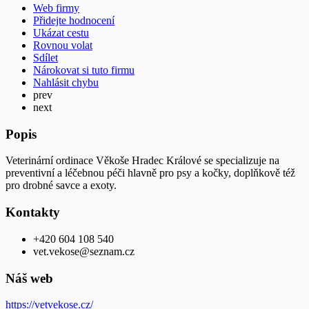
Web firmy
Přidejte hodnocení
Ukázat cestu
Rovnou volat
Sdílet
Nárokovat si tuto firmu
Nahlásit chybu
prev
next
Popis
Veterinární ordinace Věkoše Hradec Králové se specializuje na
preventivní a léčebnou péči hlavně pro psy a kočky, doplňkově též
pro drobné savce a exoty.
Kontakty
+420 604 108 540
vet.vekose@seznam.cz
Náš web
https://vetvekose.cz/