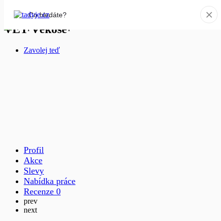
VET Věkoše
Zavolej teď
Profil
Akce
Slevy
Nabídka práce
Recenze
0
prev
next