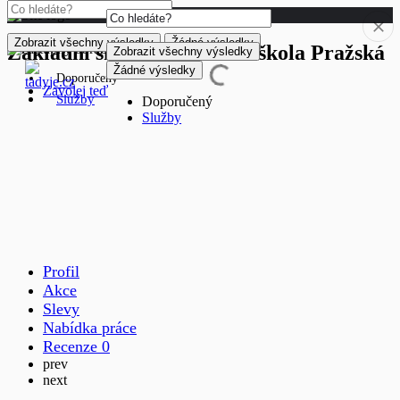
Zobrazit všechny výsledky
Žádné výsledky
Základní škola a Mateřská škola Pražská
Zobrazit všechny výsledky
Žádné výsledky
Doporučený
Zavolej teď
Služby
Doporučený
Služby
Profil
Akce
Slevy
Nabídka práce
Recenze
0
prev
next