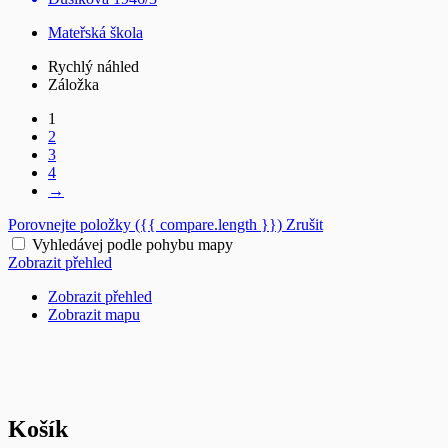
Mateřská škola
Rychlý náhled
Záložka
1
2
3
4
→
Porovnejte položky
({{ compare.length }})
Zrušit
Vyhledávej podle pohybu mapy
Zobrazit přehled
Zobrazit přehled
Zobrazit mapu
Košík